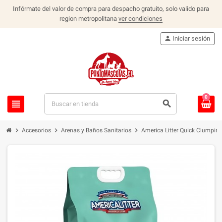
Infórmate del valor de compra para despacho gratuito, solo valido para
region metropolitana
ver condiciones
person
Iniciar sesión
0
view_headline
search
chevron_right
chevron_right
chevron_right
Accesorios
Arenas y Baños Sanitarios
America Litter Quick Clumpin