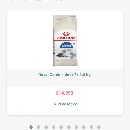
 1.5 kg
Biofresh Gato Kitten 1.5 
Precio
$21.990
Vista rápida
