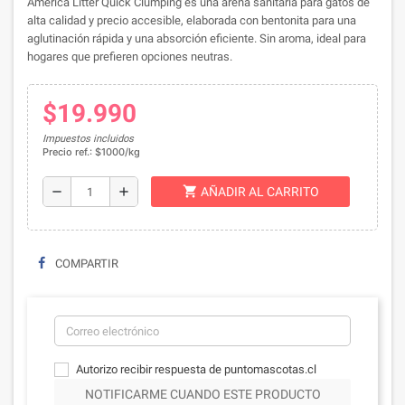
America Litter Quick Clumping es una arena sanitaria para gatos de
alta calidad y precio accesible, elaborada con bentonita para una
aglutinación rápida y una absorción eficiente. Sin aroma, ideal para
hogares que prefieren opciones neutras.
$19.990
Impuestos incluidos
Precio ref.: $1000/kg
shopping_cart
remove
add
AÑADIR AL CARRITO
COMPARTIR
Autorizo recibir respuesta de puntomascotas.cl
NOTIFICARME CUANDO ESTE PRODUCTO