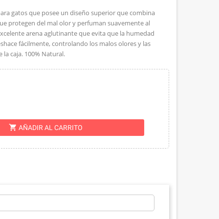
 para gatos que posee un diseño superior que combina
 que protegen del mal olor y perfuman suavemente al
 excelente arena aglutinante que evita que la humedad
eshace fácilmente, controlando los malos olores y las
e la caja. 100% Natural.
shopping_cart
AÑADIR AL CARRITO