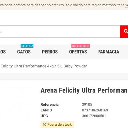
 valor de compra para despacho gratuito, solo valido para region metropolitana
v
sear
OFERTAS!
IMPERDIBLES!
IOS
GATOS
PERROS
OFERTAS
FARMACIA
 Felicity Ultra Performance 4kg / 5 L Baby Powder
Arena Felicity Ultra Performa
Referencia
39105
EAN13
0737186268169
UPC
366172600501
Fuera de stock
block