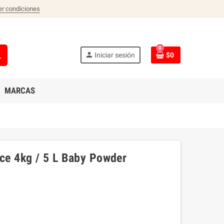
er condiciones
0
ch
person
Iniciar sesión
$0
MARCAS
nce 4kg / 5 L Baby Powder