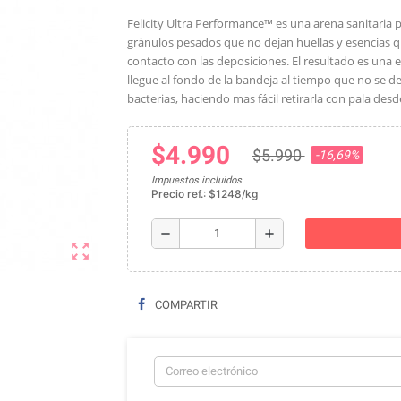
Felicity Ultra Performance™ es una arena sanitaria
gránulos pesados ​​que no dejan huellas y esencias
contacto con las deposiciones. El resultado es una
llegue al fondo de la bandeja al tiempo que no se d
bacterias, haciendo mas fácil retirarla con pala desd
$4.990
$5.990
-16,69%
Impuestos incluidos
Precio ref.: $1248/kg
remove
add
zoom_out_map
COMPARTIR