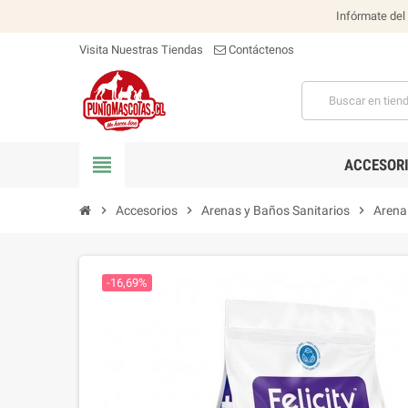
Infórmate del
Visita Nuestras Tiendas
Contáctenos
view_headline
ACCESOR
chevron_right
Accesorios
chevron_right
Arenas y Baños Sanitarios
chevron_right
Arena
-16,69%