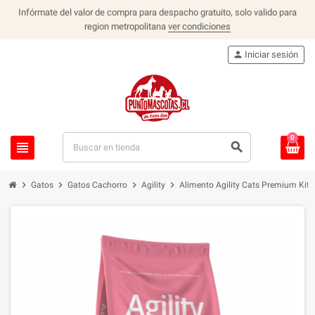
Infórmate del valor de compra para despacho gratuito, solo valido para
region metropolitana
ver condiciones
person
Iniciar sesión
0
view_headline
search
chevron_right
chevron_right
chevron_right
chevron_right
Gatos
Gatos Cachorro
Agility
Alimento Agility Cats Premium Kitt