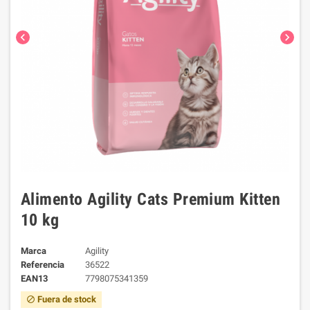
chevron_left
chevron_right
Alimento Agility Cats Premium Kitten
10 kg
Marca
Agility
Referencia
36522
EAN13
7798075341359
Fuera de stock
block