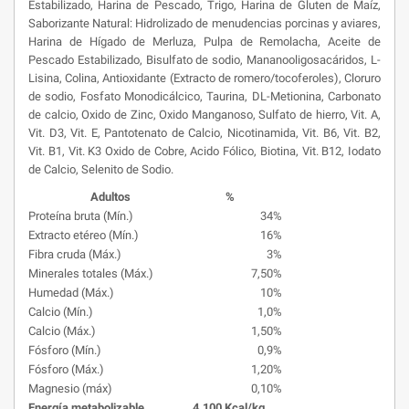
Estabilizado, Harina de Pescado, Trigo, Harina de Gluten de Maíz,
Saborizante Natural: Hidrolizado de menudencias porcinas y aviares,
Harina de Hígado de Merluza, Pulpa de Remolacha, Aceite de
Pescado Estabilizado, Bisulfato de sodio, Mananooligosacáridos, L-
Lisina, Colina, Antioxidante (Extracto de romero/tocoferoles), Cloruro
de sodio, Fosfato Monodicálcico, Taurina, DL-Metionina, Carbonato
de calcio, Oxido de Zinc, Oxido Manganoso, Sulfato de hierro, Vit. A,
Vit. D3, Vit. E, Pantotenato de Calcio, Nicotinamida, Vit. B6, Vit. B2,
Vit. B1, Vit. K3 Oxido de Cobre, Acido Fólico, Biotina, Vit. B12, Iodato
de Calcio, Selenito de Sodio.
Adultos
%
Proteína bruta (Mín.)
34%
Extracto etéreo (Mín.)
16%
Fibra cruda (Máx.)
3%
Minerales totales (Máx.)
7,50%
Humedad (Máx.)
10%
Calcio (Mín.)
1,0%
Calcio (Máx.)
1,50%
Fósforo (Mín.)
0,9%
Fósforo (Máx.)
1,20%
Magnesio (máx)
0,10%
Energía metabolizable
4.100 Kcal/kg