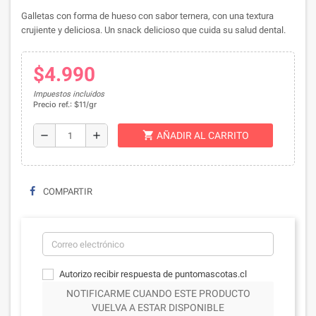
Galletas con forma de hueso con sabor ternera, con una textura
crujiente y deliciosa. Un snack delicioso que cuida su salud dental.
$4.990
Impuestos incluidos
Precio ref.: $11/gr
shopping_cart
remove
add
AÑADIR AL CARRITO
COMPARTIR
Autorizo recibir respuesta de puntomascotas.cl
NOTIFICARME CUANDO ESTE PRODUCTO
VUELVA A ESTAR DISPONIBLE