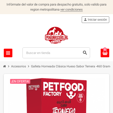
Infórmate del valor de compra para despacho gratuito, solo valido para
region metropolitana
ver condiciones
person
Iniciar sesión
0
view_headline
search
chevron_right
chevron_right
Accesorios
Galleta Horneada Clásica Hueso Sabor Ternera -460 Gramo
¡EN OFERTA!