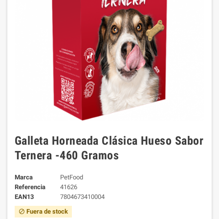
Galleta Horneada Clásica Hueso Sabor
Ternera -460 Gramos
Marca
PetFood
Referencia
41626
EAN13
7804673410004
Fuera de stock
block