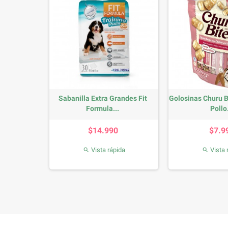
 x 20
Sabanilla Extra Grandes Fit
Golosinas Churu B
os
Formula...
Pollo.
io
Precio
P
0
$14.990
$7.9
da
Vista rápida
Vista 

