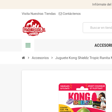
Infórmate del
Visita Nuestras Tiendas
Contáctenos
view_headline
ACCESOR
chevron_right
Accesorios
chevron_right
Juguete Kong Shieldz Tropic Ranita