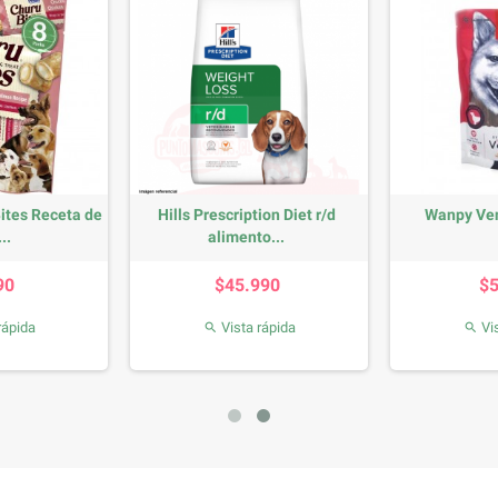
ites Receta de
Hills Prescription Diet r/d
Wanpy Ven
..
alimento...
recio
Precio
90
$45.990
$
rápida
Vista rápida
Vis

