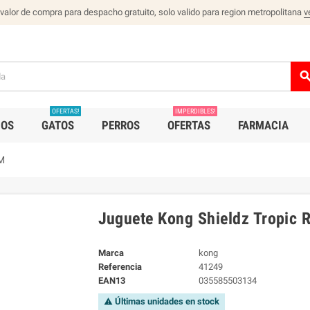
 valor de compra para despacho gratuito, solo valido para region metropolitana
v
sear
OFERTAS!
IMPERDIBLES!
IOS
GATOS
PERROS
OFERTAS
FARMACIA
 M
Juguete Kong Shieldz Tropic 
Marca
kong
Referencia
41249
EAN13
035585503134
Últimas unidades en stock
warning