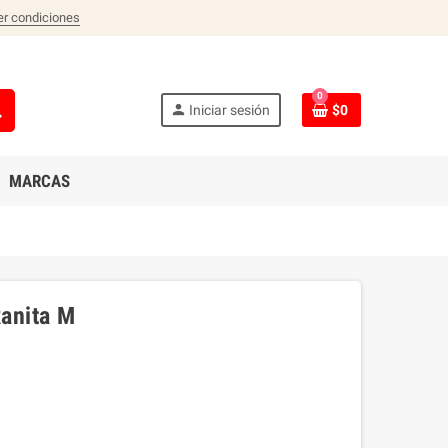
er condiciones
0
ch
person
Iniciar sesión
$0
MARCAS
Ranita M