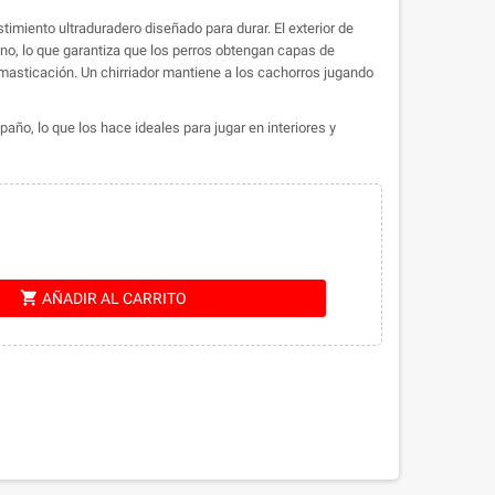
imiento ultraduradero diseñado para durar. El exterior de
leno, lo que garantiza que los perros obtengan capas de
 masticación. Un chirriador mantiene a los cachorros jugando
ño, lo que los hace ideales para jugar en interiores y
shopping_cart
AÑADIR AL CARRITO