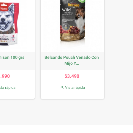
ison 100 grs
Belcando Pouch Venado Con
Mijo Y...
Precio
Precio
5.990
$3.490
ta rápida
Vista rápida
