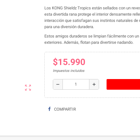
Los KONG Shieldz Tropics están sellados con un revest
esta divertida rana protege el interior densamente rel
interacción que satisfagan sus instintos naturales de
para una diversión duradera.
Estos amigos duraderos se limpian fácilmente con un pa
exteriores. Además, flotan para divertirse nadando.
$15.990
Impuestos incluidos
remove
add
zoom_out_map
COMPARTIR