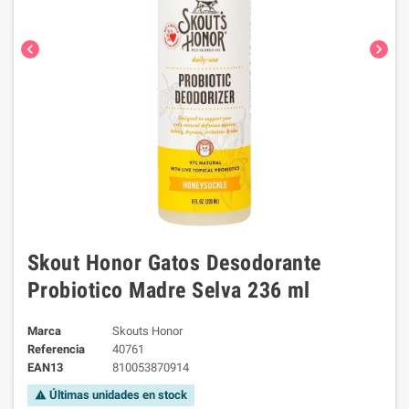
chevron_left
chevron_right
Skout Honor Gatos Desodorante
Probiotico Madre Selva 236 ml
Marca
Skouts Honor
Referencia
40761
EAN13
810053870914
Últimas unidades en stock
warning