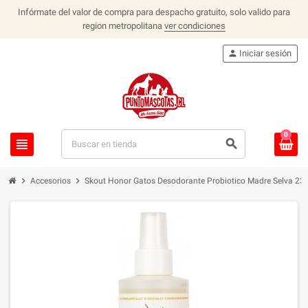
Infórmate del valor de compra para despacho gratuito, solo valido para
region metropolitana
ver condiciones
person
Iniciar sesión
0
view_headline
search
chevron_right
chevron_right
Accesorios
Skout Honor Gatos Desodorante Probiotico Madre Selva 23