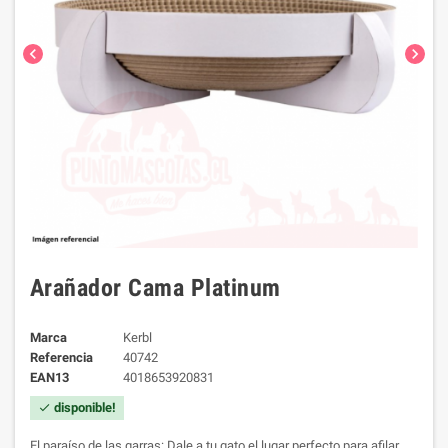
chevron_left
chevron_right
Arañador Cama Platinum
Marca
Kerbl
Referencia
40742
EAN13
4018653920831
disponible!
check
El paraíso de las garras: Dale a tu gato el lugar perfecto para afilar