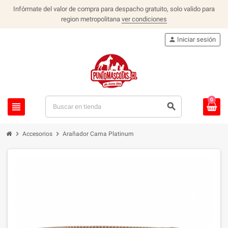
Infórmate del valor de compra para despacho gratuito, solo valido para
region metropolitana
ver condiciones
person
Iniciar sesión
0
view_headline
search
chevron_right
chevron_right
Accesorios
Arañador Cama Platinum