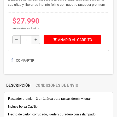
sus uñas y liberar su instinto felino con nuestro rascador premium
$27.990
Impuestos incluidos
shopping_cart
remove
add
AÑADIR AL CARRITO
COMPARTIR
DESCRIPCIÓN
CONDICIONES DE ENVIO
Rascador premium 3 en 1: área para rascar, dormir y jugar
Incluye bolsa CatNip
Hecho de cartón corrugado, fuerte y duradero con estampado