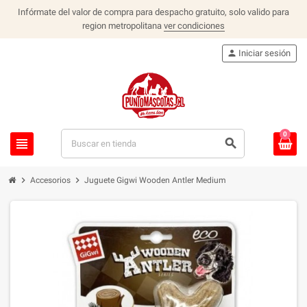
Infórmate del valor de compra para despacho gratuito, solo valido para
region metropolitana
ver condiciones
person
Iniciar sesión
0
view_headline
search
chevron_right
chevron_right
Accesorios
Juguete Gigwi Wooden Antler Medium