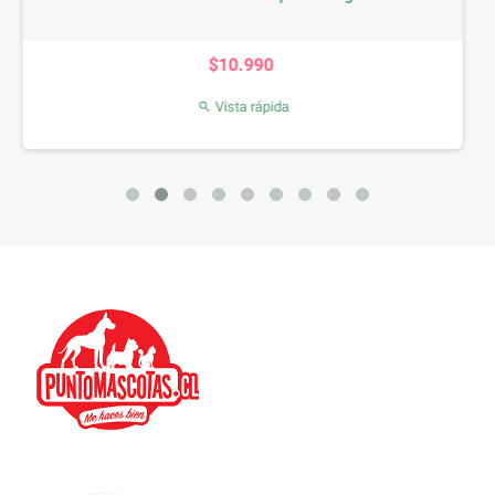
ecio
Precio
90
$7.990
ápida
Vista rápida
