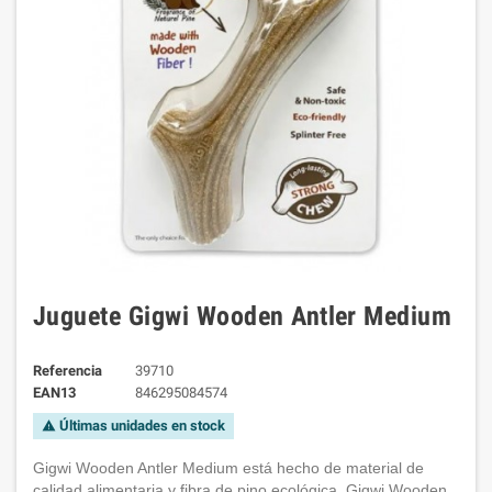
Juguete Gigwi Wooden Antler Medium
Referencia
39710
EAN13
846295084574
Últimas unidades en stock
warning
Gigwi Wooden Antler Medium está hecho de material de
calidad alimentaria y fibra de pino ecológica, Gigwi Wooden