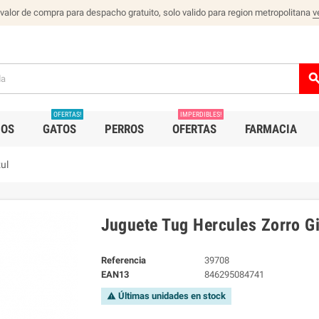
 valor de compra para despacho gratuito, solo valido para region metropolitana
v
sear
OFERTAS!
IMPERDIBLES!
IOS
GATOS
PERROS
OFERTAS
FARMACIA
ul
Juguete Tug Hercules Zorro G
Referencia
39708
EAN13
846295084741
Últimas unidades en stock
warning