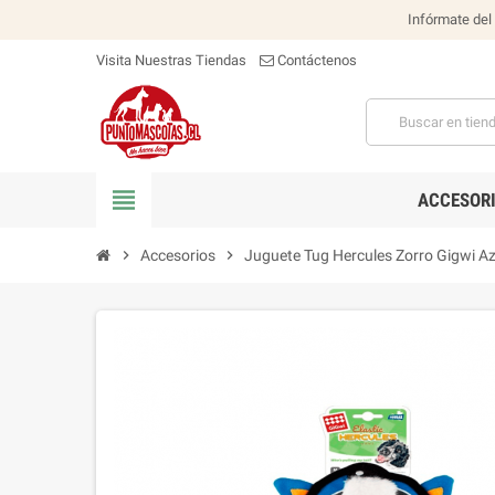
Infórmate del
Visita Nuestras Tiendas
Contáctenos
view_headline
ACCESOR
chevron_right
Accesorios
chevron_right
Juguete Tug Hercules Zorro Gigwi Az