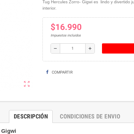
Tug Hercules Zorro- Gigwi es lindo y divertido 
interior.
$16.990
Impuestos incluidos
remove
add
COMPARTIR
zoom_out_map
DESCRIPCIÓN
CONDICIONES DE ENVIO
o Gigwi