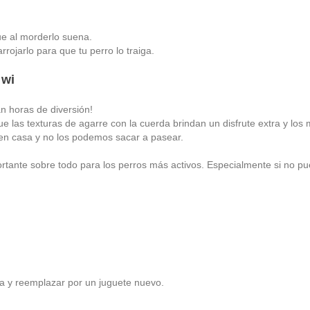
que al morderlo suena.
arrojarlo para que tu perro lo traiga.
gwi
an horas de diversión!
ue las texturas de agarre con la cuerda brindan un disfrute extra y los
en casa y no los podemos sacar a pasear.
rtante sobre todo para los perros más activos. Especialmente si no pue
ota y reemplazar por un juguete nuevo.