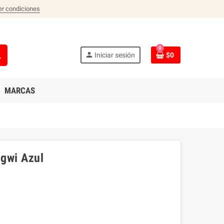
er condiciones
0
ch
person
Iniciar sesión
$0
MARCAS
igwi Azul