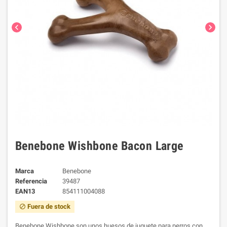
chevron_left
chevron_right
Benebone Wishbone Bacon Large
Marca
Benebone
Referencia
39487
EAN13
854111004088
Fuera de stock
block
Benebone Wishbone son unos huesos de juguete para perros con