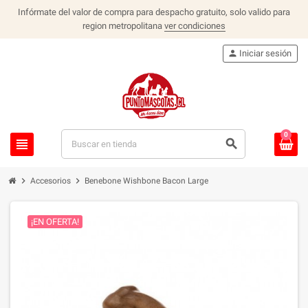
Infórmate del valor de compra para despacho gratuito, solo valido para
region metropolitana
ver condiciones
person
Iniciar sesión
0
view_headline
search
chevron_right
chevron_right
Accesorios
Benebone Wishbone Bacon Large
¡EN OFERTA!