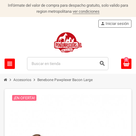
Infórmate del valor de compra para despacho gratuito, solo valido para
region metropolitana
ver condiciones
person
Iniciar sesión
0
view_headline
search
chevron_right
chevron_right
Accesorios
Benebone Pawplexer Bacon Large
¡EN OFERTA!