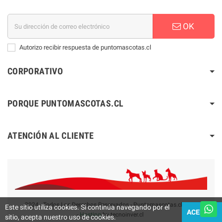
OK
Autorizo recibir respuesta de puntomascotas.cl
CORPORATIVO
PORQUE PUNTOMASCOTAS.CL
ATENCIÓN AL CLIENTE
2024 - Todos Los Derechos Reservados - Puntomascotas.cl V2.0
Este sitio utiliza cookies. Si continúa navegando por el
ACEPTAR
-
Hosting
by tecnoinver.cl
sitio, acepta nuestro uso de cookies.