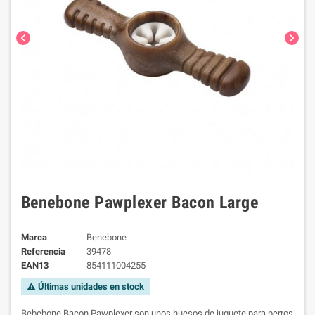
chevron_left
chevron_right
Benebone Pawplexer Bacon Large
Marca
Benebone
Referencia
39478
EAN13
854111004255
Últimas unidades en stock
warning
Bebebone Bacon Pawplexer son unos huesos de juguete para perros