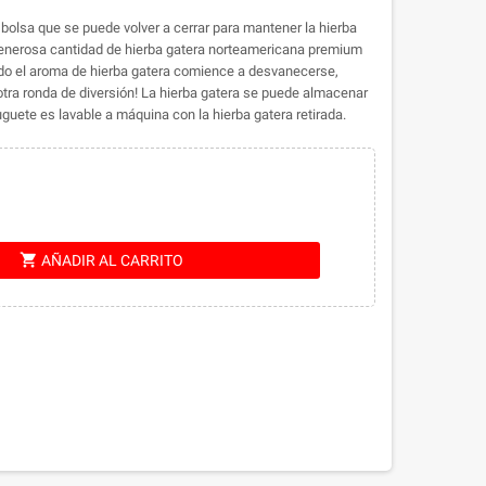
olsa que se puede volver a cerrar para mantener la hierba
 generosa cantidad de hierba gatera norteamericana premium
ndo el aroma de hierba gatera comience a desvanecerse,
tra ronda de diversión! La hierba gatera se puede almacenar
uguete es lavable a máquina con la hierba gatera retirada.
shopping_cart
AÑADIR AL CARRITO