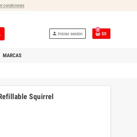
er condiciones
0
ch
person
Iniciar sesión
$0
MARCAS
efillable Squirrel