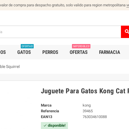
 valor de compra para despacho gratuito, solo valido para region metropolitana
v
sear
OFERTAS!
IMPERDIBLES!
IOS
GATOS
PERROS
OFERTAS
FARMACIA
le Squirrel
Juguete Para Gatos Kong Cat R
Marca
kong
Referencia
39465
EAN13
763034610088
disponible!
check