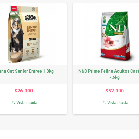
na Cat Senior Entree 1.8kg
N&D Prime Feline Adultos Cas
7,5kg
Precio
Precio
$26.990
$52.990
Vista rápida
Vista rápida

