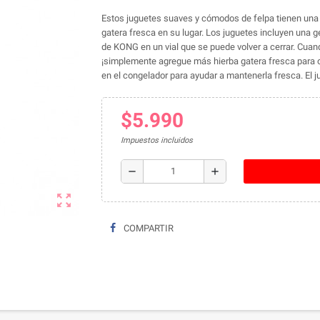
Estos juguetes suaves y cómodos de felpa tienen una b
gatera fresca en su lugar. Los juguetes incluyen una
de KONG en un vial que se puede volver a cerrar. Cua
¡simplemente agregue más hierba gatera fresca para o
en el congelador para ayudar a mantenerla fresca. El j
$5.990
Impuestos incluidos
remove
add
zoom_out_map
COMPARTIR