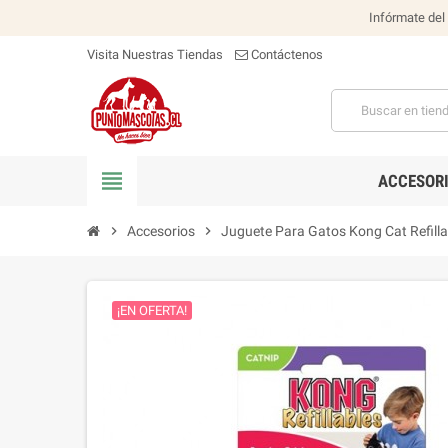
Infórmate del
Visita Nuestras Tiendas
Contáctenos
view_headline
ACCESOR
chevron_right
Accesorios
chevron_right
Juguete Para Gatos Kong Cat Refillab
¡EN OFERTA!