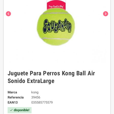
chevron_left
chevron_right
Juguete Para Perros Kong Ball Air
Sonido ExtraLarge
Marca
kong
Referencia
39456
EAN13
035585775579
disponible!
check