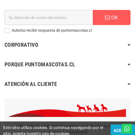
OK
Autorizo recibir respuesta de puntomascotas.cl
CORPORATIVO
PORQUE PUNTOMASCOTAS.CL
ATENCIÓN AL CLIENTE
2024 - Todos Los Derechos Reservados - Puntomascotas.cl V2.0
Este sitio utiliza cookies. Si continúa navegando por el
ACEPTAR
-
Hosting
by tecnoinver.cl
sitio, acepta nuestro uso de cookies.