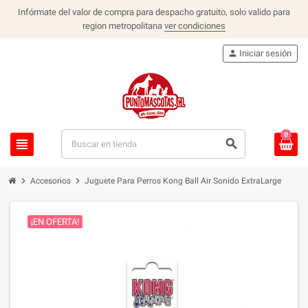
Infórmate del valor de compra para despacho gratuito, solo valido para
region metropolitana
ver condiciones
person
Iniciar sesión
0
view_headline
search
chevron_right
chevron_right
Accesorios
Juguete Para Perros Kong Ball Air Sonido ExtraLarge
¡EN OFERTA!