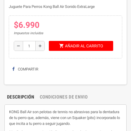
Juguete Para Perros Kong Ball Air Sonido ExtraLarge
$6.990
Impuestos incluidos
shopping_cart
remove
add
AÑADIR AL CARRITO
COMPARTIR
DESCRIPCIÓN
CONDICIONES DE ENVIO
KONG Ball Air son pelotas de tennis no abrasivas para la dentadura
de tu perro que, además, viene con un Squaker (pito) incorporado lo
que incita a tu perro a seguir jugando.