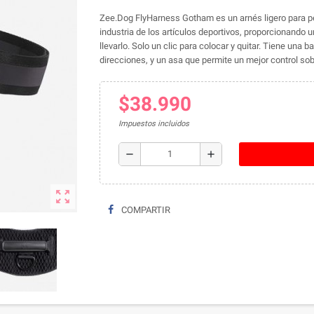
Zee.Dog FlyHarness Gotham es un arnés ligero para pe
industria de los artículos deportivos, proporcionando 
llevarlo. Solo un clic para colocar y quitar. Tiene una 
direcciones, y un asa que permite un mejor control sob
$38.990
Impuestos incluidos
remove
add
zoom_out_map
COMPARTIR