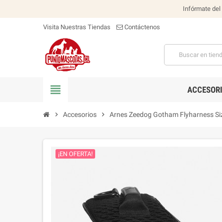
Infórmate del
Visita Nuestras Tiendas
Contáctenos
view_headline
ACCESOR
chevron_right
Accesorios
chevron_right
Arnes Zeedog Gotham Flyharness Si
¡EN OFERTA!