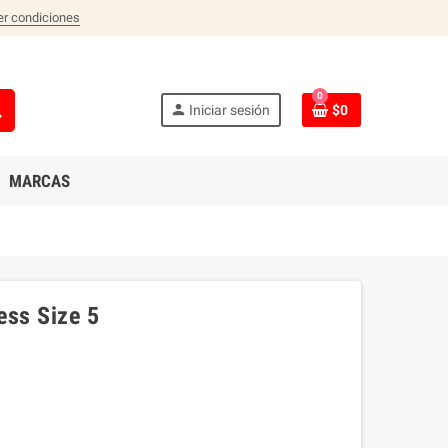
er condiciones
0
ch
person
Iniciar sesión
$0
MARCAS
ess Size 5