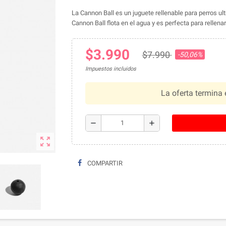
La Cannon Ball es un juguete rellenable para perros u
Cannon Ball flota en el agua y es perfecta para rellena
$3.990
$7.990
-50,06%
Impuestos incluidos
La oferta termina 
remove
add
zoom_out_map
COMPARTIR