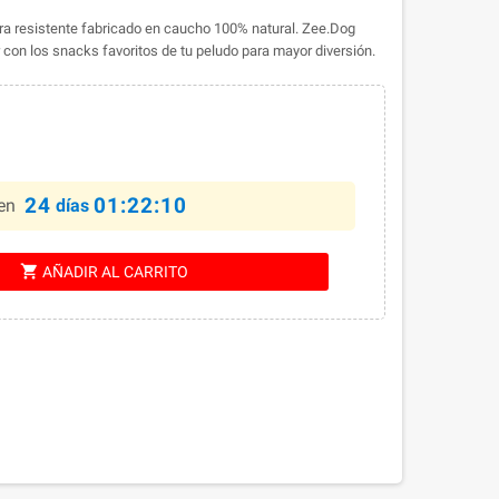
ltra resistente fabricado en caucho 100% natural. Zee.Dog
r con los snacks favoritos de tu peludo para mayor diversión.
24
01:22:09
en
días
shopping_cart
AÑADIR AL CARRITO