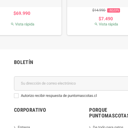
Precio
Precio base
Pre
$14.990
-50,03%
$69.990
$7.490
Vista rápida
Vista rápida


BOLETÍN
Autorizo recibir respuesta de puntomascotas.cl
CORPORATIVO
PORQUE
PUNTOMASCOTAS
Entrega
De todo para gatos