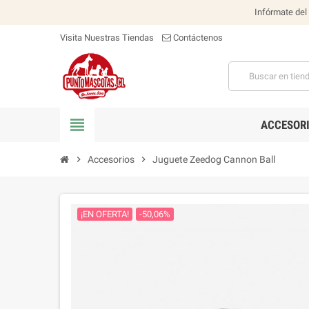
Infórmate del
Visita Nuestras Tiendas
Contáctenos
view_headline
ACCESOR
chevron_right
Accesorios
chevron_right
Juguete Zeedog Cannon Ball
¡EN OFERTA!
-50,06%