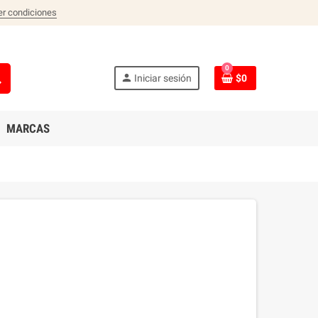
er condiciones
0
ch
person
Iniciar sesión
$0
MARCAS