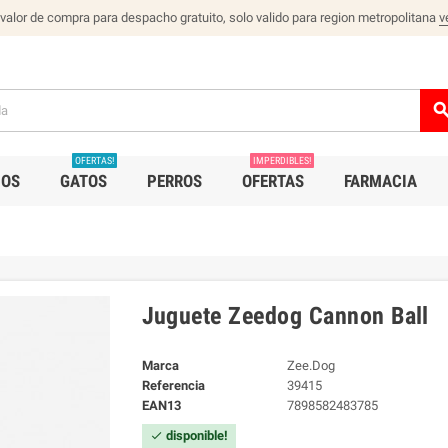
 valor de compra para despacho gratuito, solo valido para region metropolitana
v
sear
OFERTAS!
IMPERDIBLES!
IOS
GATOS
PERROS
OFERTAS
FARMACIA
Juguete Zeedog Cannon Ball
Marca
Zee.Dog
Referencia
39415
EAN13
7898582483785
disponible!
check