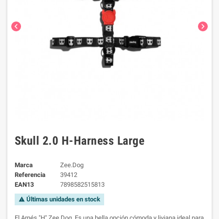
chevron_left
chevron_right
Skull 2.0 H-Harness Large
Marca
Zee.Dog
Referencia
39412
EAN13
7898582515813
Últimas unidades en stock
warning
El Arnés "H" Zee.Dog. Es una bella opción cómoda y liviana ideal para