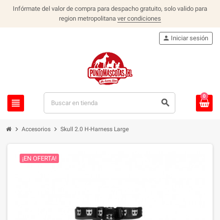
Infórmate del valor de compra para despacho gratuito, solo valido para
region metropolitana
ver condiciones
person
Iniciar sesión
0
view_headline
search
chevron_right
chevron_right
Accesorios
Skull 2.0 H-Harness Large
¡EN OFERTA!