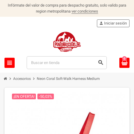
Infórmate del valor de compra para despacho gratuito, solo valido para
region metropolitana
ver condiciones
person
Iniciar sesión
0
view_headline
search
chevron_right
chevron_right
Accesorios
Neon Coral Soft-Walk Harness Medium
¡EN OFERTA!
-50,03%