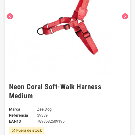
chevron_left
chevron_right
Neon Coral Soft-Walk Harness
Medium
Marca
Zee.Dog
Referencia
39389
EAN13
7898582509195
Fuera de stock
block