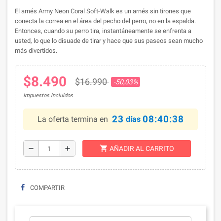
El arnés Army Neon Coral Soft-Walk es un arnés sin tirones que
conecta la correa en el área del pecho del perro, no en la espalda.
Entonces, cuando su perro tira, instantáneamente se enfrenta a
usted, lo que lo disuade de tirar y hace que sus paseos sean mucho
más divertidos.
$8.490
$16.990
-50,03%
Impuestos incluidos
23
08:40:38
La oferta termina en
días
shopping_cart
remove
add
AÑADIR AL CARRITO
COMPARTIR