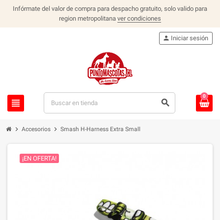
Infórmate del valor de compra para despacho gratuito, solo valido para
region metropolitana
ver condiciones
person
Iniciar sesión
0
view_headline
search
chevron_right
chevron_right
Accesorios
Smash H-Harness Extra Small
¡EN OFERTA!