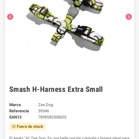
chevron_left
chevron_right
Smash H-Harness Extra Small
Marca
Zee.Dog
Referencia
39346
EAN13
7898582508655
Fuera de stock
block
El Arnés "H" Zee.Dog. Es una bella opción cómoda y liviana ideal para