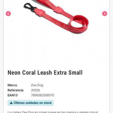
chevron_left
chevron_right
Neon Coral Leash Extra Small
Marca
Zee.Dog
Referencia
39326
EAN13
7898582508570
Últimas unidades en stock
warning
La correa Zee.Dog es súper suave en las manos y vienen con el