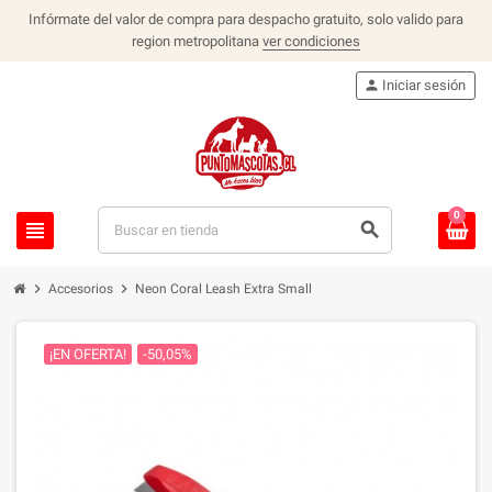
Infórmate del valor de compra para despacho gratuito, solo valido para
region metropolitana
ver condiciones
person
Iniciar sesión
0
view_headline
search
chevron_right
chevron_right
Accesorios
Neon Coral Leash Extra Small
¡EN OFERTA!
-50,05%