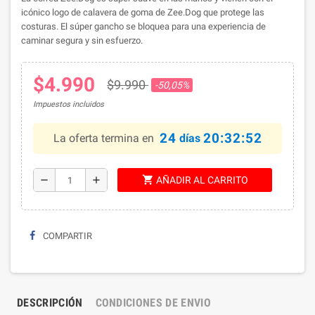
icónico logo de calavera de goma de Zee.Dog que protege las
costuras. El súper gancho se bloquea para una experiencia de
caminar segura y sin esfuerzo.
$4.990
$9.990
-50,05%
Impuestos incluidos
24
20:32:52
La oferta termina en
días
shopping_cart
remove
add
AÑADIR AL CARRITO
COMPARTIR
DESCRIPCIÓN
CONDICIONES DE ENVIO