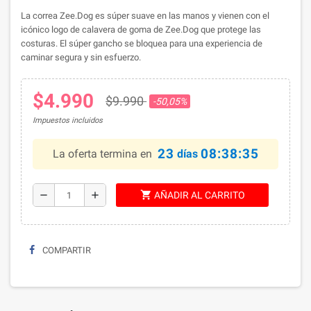
La correa Zee.Dog es súper suave en las manos y vienen con el
icónico logo de calavera de goma de Zee.Dog que protege las
costuras. El súper gancho se bloquea para una experiencia de
caminar segura y sin esfuerzo.
$4.990
$9.990
-50,05%
Impuestos incluidos
23
08:38:35
La oferta termina en
días
shopping_cart
remove
add
AÑADIR AL CARRITO
COMPARTIR