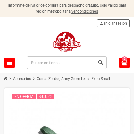
Infórmate del valor de compra para despacho gratuito, solo valido para
region metropolitana
ver condiciones
person
Iniciar sesión
0
view_headline
search
chevron_right
chevron_right
Accesorios
Correa Zeedog Army Green Leash Extra Small
¡EN OFERTA!
-50,05%