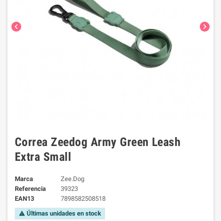
chevron_left
chevron_right
Correa Zeedog Army Green Leash
Extra Small
Marca
Zee.Dog
Referencia
39323
EAN13
7898582508518
Últimas unidades en stock
warning