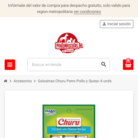
Infórmate del valor de compra para despacho gratuito, solo valido para
region metropolitana
ver condiciones
person
Iniciar sesión
0
view_headline
search
chevron_right
chevron_right
Accesorios
Golosinas Churu Perro Pollo y Queso 4 unds