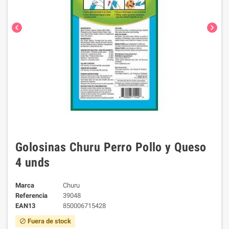
chevron_left
chevron_right
Golosinas Churu Perro Pollo y Queso
4 unds
Marca
Churu
Referencia
39048
EAN13
850006715428
Fuera de stock
block