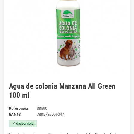
Agua de colonia Manzana All Green
100 ml
Referencia
38590
EAN13
7805732009047
disponible!
check