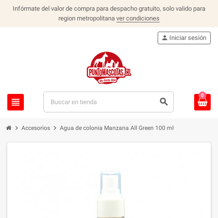
Infórmate del valor de compra para despacho gratuito, solo valido para
region metropolitana
ver condiciones
person
Iniciar sesión
0
view_headline
search
chevron_right
chevron_right
Accesorios
Agua de colonia Manzana All Green 100 ml