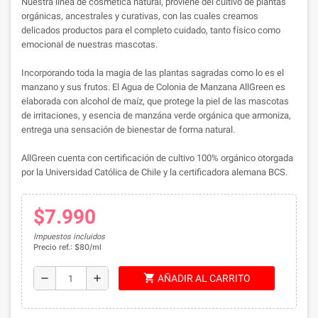
Nuestra línea de cosmética natural, proviene del cultivo de plantas
orgánicas, ancestrales y curativas, con las cuales creamos
delicados productos para el completo cuidado, tanto físico como
emocional de nuestras mascotas.
Incorporando toda la magia de las plantas sagradas como lo es el
manzano y sus frutos. El ​Agua de Colonia de Manzana AllGreen es
elaborada con alcohol de maíz, que protege la piel de las mascotas
de irritaciones, y esencia de manzána verde orgánica que armoniza,
entrega una sensación de bienestar de forma natural.
AllGreen cuenta con certificación de cultivo 100% orgánico otorgada
por la Universidad Católica de Chile y la certificadora alemana BCS.
$7.990
Impuestos incluidos
Precio ref.: $80/ml
shopping_cart
remove
add
AÑADIR AL CARRITO