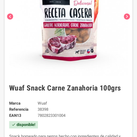
chevron_left
chevron_right
Wuaf Snack Carne Zanahoria 100grs
Marca
Wuaf
Referencia
38398
EAN13
7802823301004
disponible!
check
Snack horneado para perros hecho con ingredientes de calidad y