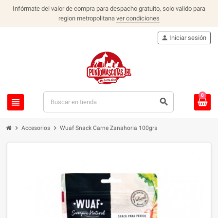
Infórmate del valor de compra para despacho gratuito, solo valido para
region metropolitana
ver condiciones
person
Iniciar sesión
0
view_headline
search
chevron_right
chevron_right
Accesorios
Wuaf Snack Carne Zanahoria 100grs