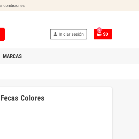
er condiciones
0
ch
person
Iniciar sesión
$0
MARCAS
 Fecas Colores