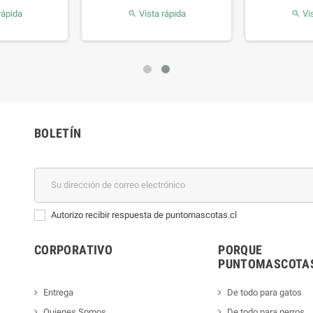
rápida
Vista rápida
Vis


BOLETÍN
Autorizo recibir respuesta de puntomascotas.cl
CORPORATIVO
PORQUE
PUNTOMASCOTAS
Entrega
De todo para gatos
Quienes Somos
De todo para perros