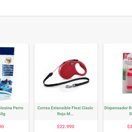
losina Perro
Correa Extensible Flexi Clasic
Dispensador R
40g
Rojo M...
D
recio
Precio
90
$22.990
$