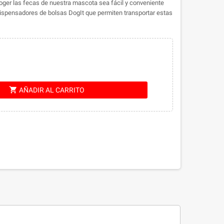
oger las fecas de nuestra mascota sea fácil y conveniente
ispensadores de bolsas DogIt que permiten transportar estas
shopping_cart
AÑADIR AL CARRITO