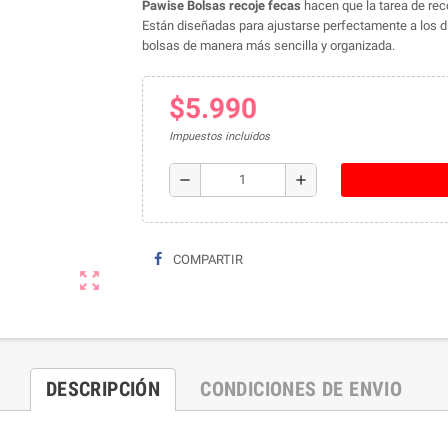
Pawise Bolsas recoje fecas
hacen que la tarea de rec
Están diseñadas para ajustarse perfectamente a los d
bolsas de manera más sencilla y organizada.
$5.990
Impuestos incluidos
remove
add
COMPARTIR
zoom_out_map
DESCRIPCIÓN
CONDICIONES DE ENVIO