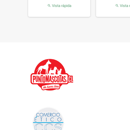
da
Vista rápida
Vista 

