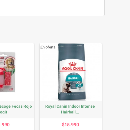
¡En oferta!
ecoge Fecas Rojo
Royal Canin Indoor Intense
ogit
Hairball...
Precio
Precio
3.990
$15.990