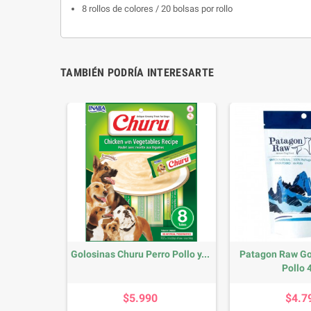
8 rollos de colores / 20 bolsas por rollo
TAMBIÉN PODRÍA INTERESARTE
Salviette
Golosinas Churu Perro Pollo y...
Patagon Raw Go
.
Pollo 
io
Precio
P
$5.990
$4.7