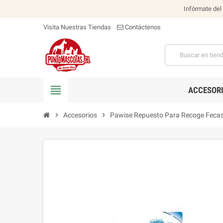
Infórmate del
Visita Nuestras Tiendas
Contáctenos
view_headline
ACCESOR
chevron_right
Accesorios
chevron_right
Pawise Repuesto Para Recoge Fecas