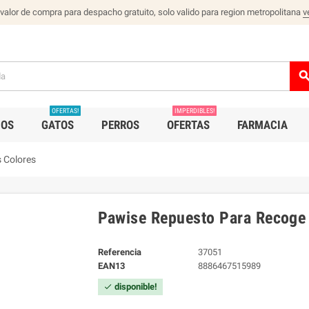
 valor de compra para despacho gratuito, solo valido para region metropolitana
v
sear
OFERTAS!
IMPERDIBLES!
IOS
GATOS
PERROS
OFERTAS
FARMACIA
 Colores
Pawise Repuesto Para Recoge
Referencia
37051
EAN13
8886467515989
disponible!
check