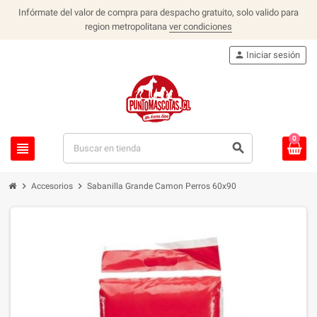
Infórmate del valor de compra para despacho gratuito, solo valido para
region metropolitana
ver condiciones
person
Iniciar sesión
0
view_headline
search
chevron_right
chevron_right
Accesorios
Sabanilla Grande Camon Perros 60x90