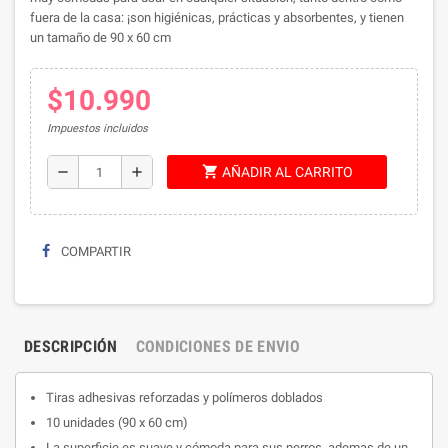
fuera de la casa: ¡son higiénicas, prácticas y absorbentes, y tienen
un tamaño de
90 x 60 cm
$10.990
Impuestos incluidos
shopping_cart
remove
add
AÑADIR AL CARRITO
COMPARTIR
DESCRIPCIÓN
CONDICIONES DE ENVIO
Tiras adhesivas reforzadas y polímeros doblados
10 unidades (90 x 60 cm)
La superficie es suave y cómoda para sus perros, ademas de un