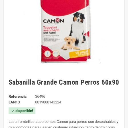
Sabanilla Grande Camon Perros 60x90
Referencia
36496
EAN13
8019808143224
disponible!
check
Las alfombrillas absorbentes Camon para perros son desechables y
muy cómodas para usar en cualquier situación, tanto dentro como