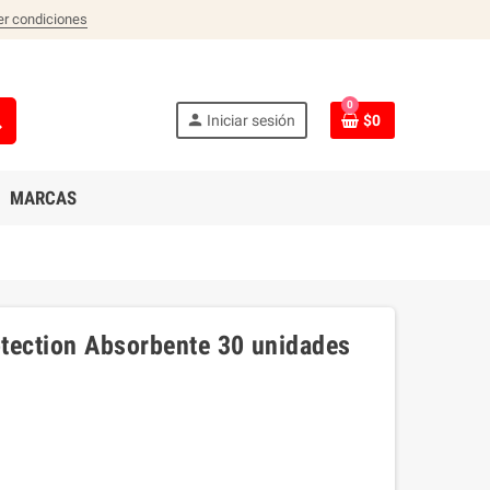
er condiciones
0
ch
person
Iniciar sesión
$0
MARCAS
otection Absorbente 30 unidades