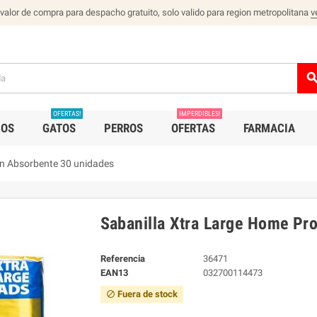
 valor de compra para despacho gratuito, solo valido para region metropolitana
v
sear
OFERTAS!
IMPERDIBLES!
IOS
GATOS
PERROS
OFERTAS
FARMACIA
on Absorbente 30 unidades
Sabanilla Xtra Large Home Pr
Referencia
36471
EAN13
032700114473
Fuera de stock
block