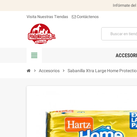
Infórmate del
Visita Nuestras Tiendas
Contáctenos
view_headline
ACCESOR
chevron_right
Accesorios
chevron_right
Sabanilla Xtra Large Home Protecti