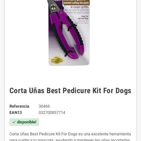
Corta Uñas Best Pedicure Kit For Dogs
Referencia
36466
EAN13
032700857714
disponible!
check
Corta Uñas Best Pedicure Kit For Dogs es una excelente herramienta
para cuidar a tu mascota, ayudando a mantener las uñas recortadas