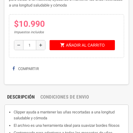
a una longitud saludable y cómoda
$10.990
Impuestos incluidos
shopping_cart
remove
add
AÑADIR AL CARRITO
COMPARTIR
DESCRIPCIÓN
CONDICIONES DE ENVIO
Clipper ayuda a mantener las uñas recortadas a una longitud
saludable y cómoda
El archivo es una herramienta ideal para suavizar bordes filosos
Contorneado para adaptarse a todas las mascotas de uñas