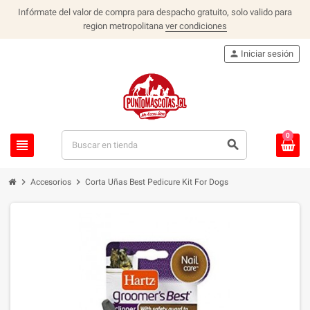
Infórmate del valor de compra para despacho gratuito, solo valido para
region metropolitana
ver condiciones
person
Iniciar sesión
0
view_headline
search
chevron_right
chevron_right
Accesorios
Corta Uñas Best Pedicure Kit For Dogs