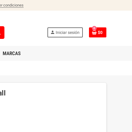
er condiciones
0
ch
person
Iniciar sesión
$0
MARCAS
ll