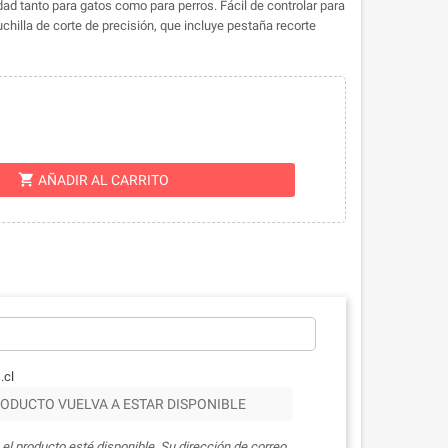
dad tanto para gatos como para perros.
Fácil de controlar para
uchilla de corte de precisión, que incluye pestaña recorte
shopping_cart
AÑADIR AL CARRITO
.cl
ODUCTO VUELVA A ESTAR DISPONIBLE
el producto esté disponible. Su dirección de correo