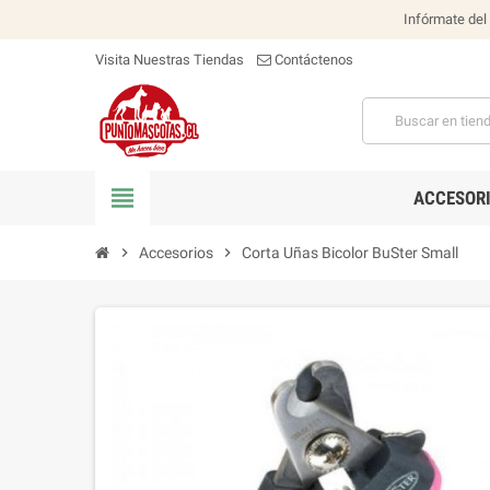
Infórmate del
Visita Nuestras Tiendas
Contáctenos
view_headline
ACCESOR
chevron_right
Accesorios
chevron_right
Corta Uñas Bicolor BuSter Small