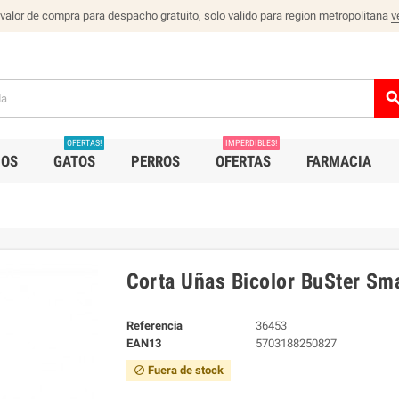
 valor de compra para despacho gratuito, solo valido para region metropolitana
v
sear
OFERTAS!
IMPERDIBLES!
IOS
GATOS
PERROS
OFERTAS
FARMACIA
Corta Uñas Bicolor BuSter Sma
Referencia
36453
EAN13
5703188250827
Fuera de stock
block