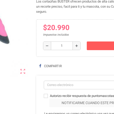
Los cortaúñas BUSTER ofrecen productos de alta cali
un recorte preciso, facil para ti y tu mascota, con su C
seguro.
$20.990
Impuestos incluidos
remove
add
COMPARTIR
zoom_out_map
Autorizo recibir respuesta de puntomascotas
NOTIFICARME CUANDO ESTE PR
Le enviaremos un correo electrónico una vez que 