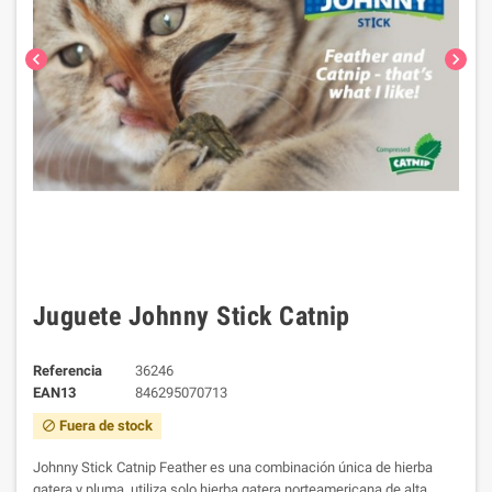
chevron_left
chevron_right
Juguete Johnny Stick Catnip
Referencia
36246
EAN13
846295070713
Fuera de stock
block
Johnny Stick Catnip Feather es una combinación única de hierba
gatera y pluma, utiliza solo hierba gatera norteamericana de alta