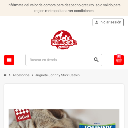
Infórmate del valor de compra para despacho gratuito, solo valido para
region metropolitana
ver condiciones
person
Iniciar sesión
0
view_headline
search
chevron_right
chevron_right
Accesorios
Juguete Johnny Stick Catnip