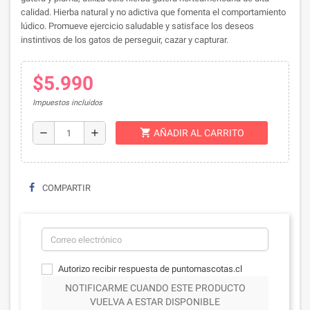
calidad.
Hierba natural y no adictiva que fomenta el comportamiento
lúdico.
Promueve ejercicio saludable y satisface los deseos
instintivos de los gatos de perseguir, cazar y capturar.
$5.990
Impuestos incluidos
shopping_cart
remove
add
AÑADIR AL CARRITO
COMPARTIR
Autorizo recibir respuesta de puntomascotas.cl
NOTIFICARME CUANDO ESTE PRODUCTO
VUELVA A ESTAR DISPONIBLE