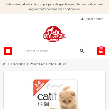
Infórmate del valor de compra para despacho gratuito, solo valido para
region metropolitana
ver condiciones
person
Iniciar sesión
0
view_headline
search
chevron_right
chevron_right
Accesorios
Pelota Catit Fireball 2.0 Luz