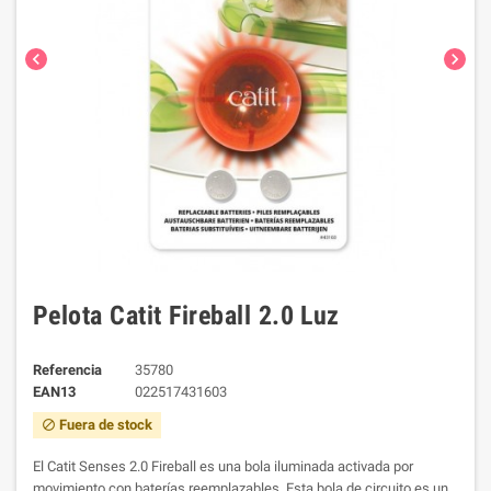
chevron_left
chevron_right
Pelota Catit Fireball 2.0 Luz
Referencia
35780
EAN13
022517431603
Fuera de stock
block
El Catit Senses 2.0 Fireball es una bola iluminada activada por
movimiento con baterías reemplazables.
Esta bola de circuito es un