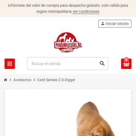
Infórmate del valor de compra para despacho gratuito, solo valido para
region metropolitana
ver condiciones
person
Iniciar sesión
0
view_headline
search
chevron_right
chevron_right
Accesorios
Catit Senses 2.0 Digger