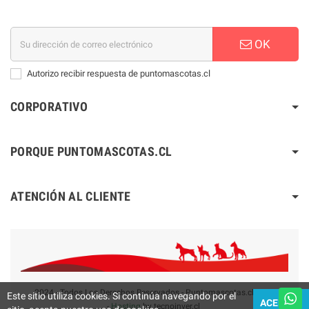
OK
Autorizo recibir respuesta de puntomascotas.cl
CORPORATIVO
PORQUE PUNTOMASCOTAS.CL
ATENCIÓN AL CLIENTE
2024 - Todos Los Derechos Reservados - Puntomascotas.cl V2.0
Este sitio utiliza cookies. Si continúa navegando por el
ACEPTAR
-
Hosting
by tecnoinver.cl