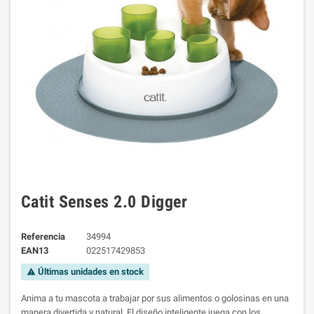
Catit Senses 2.0 Digger
Referencia
34994
EAN13
022517429853
Últimas unidades en stock
warning
Anima a tu mascota a trabajar por sus alimentos o golosinas en una
manera divertida y natural. El diseño inteligente juega con los