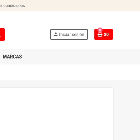
er condiciones
0
ch
person
Iniciar sesión
$0
MARCAS