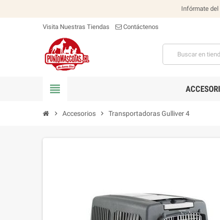
Infórmate del
Visita Nuestras Tiendas
Contáctenos
view_headline
ACCESOR
chevron_right
Accesorios
chevron_right
Transportadoras Gulliver 4