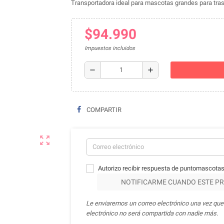
Transportadora ideal para mascotas grandes para tras
$94.990
Impuestos incluidos
remove
add
COMPARTIR
zoom_out_map
Autorizo recibir respuesta de puntomascotas
NOTIFICARME CUANDO ESTE PR
Le enviaremos un correo electrónico una vez que 
electrónico no será compartida con nadie más.