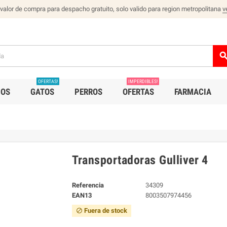
 valor de compra para despacho gratuito, solo valido para region metropolitana
v
sear
OFERTAS!
IMPERDIBLES!
IOS
GATOS
PERROS
OFERTAS
FARMACIA
Transportadoras Gulliver 4
Referencia
34309
EAN13
8003507974456
Fuera de stock
block