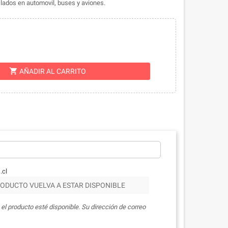
lados en automovil, buses y aviones.
shopping_cart
AÑADIR AL CARRITO
.cl
ODUCTO VUELVA A ESTAR DISPONIBLE
el producto esté disponible. Su dirección de correo