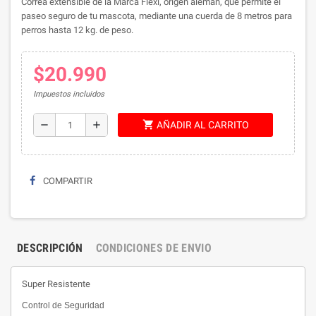
Correa extensible de la Marca Flexi, origen aleman, que permite el
paseo seguro de tu mascota, mediante una cuerda de 8 metros para
perros hasta 12 kg. de peso.
$20.990
Impuestos incluidos
shopping_cart
remove
add
AÑADIR AL CARRITO
COMPARTIR
DESCRIPCIÓN
CONDICIONES DE ENVIO
Super Resistente
Control de Seguridad