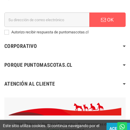
OK
Autorizo recibir respuesta de puntomascotas.cl
CORPORATIVO
PORQUE PUNTOMASCOTAS.CL
ATENCIÓN AL CLIENTE
2024 - Todos Los Derechos Reservados - Puntomascotas.cl V2.0
Este sitio utiliza cookies. Si continúa navegando por el
ACEPTAR
-
Hosting
by tecnoinver.cl