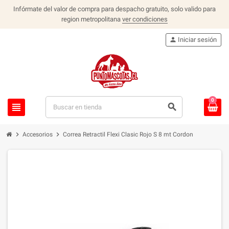
Infórmate del valor de compra para despacho gratuito, solo valido para
region metropolitana
ver condiciones
person
Iniciar sesión
0
view_headline
search
chevron_right
chevron_right
Accesorios
Correa Retractil Flexi Clasic Rojo S 8 mt Cordon