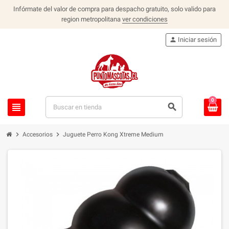
Infórmate del valor de compra para despacho gratuito, solo valido para
region metropolitana
ver condiciones
person
Iniciar sesión
0
view_headline
search
chevron_right
chevron_right
Accesorios
Juguete Perro Kong Xtreme Medium