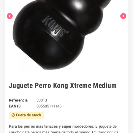
chevron_left
chevron_right
Juguete Perro Kong Xtreme Medium
Referencia
33813
EAN13
035585111148
Fuera de stock
block
Para los perros más tenaces y super mordedores.
El juguete de
caucho para perros más fuerte de todo el mundo. Utilizado por los