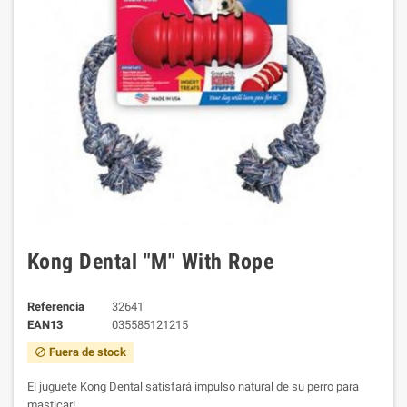
Kong Dental "M" With Rope
Referencia
32641
EAN13
035585121215
Fuera de stock
block
El juguete Kong Dental satisfará impulso natural de su perro para
masticar!.