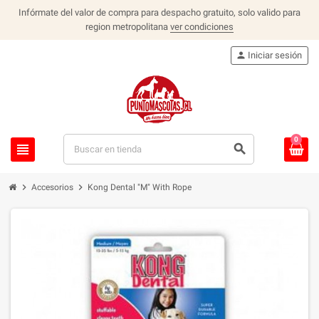
Infórmate del valor de compra para despacho gratuito, solo valido para
region metropolitana
ver condiciones
person
Iniciar sesión
0
view_headline
search
chevron_right
chevron_right
Accesorios
Kong Dental "M" With Rope