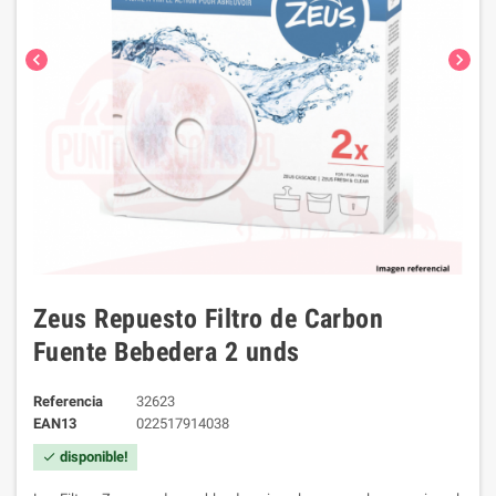
chevron_left
chevron_right
Zeus Repuesto Filtro de Carbon
Fuente Bebedera 2 unds
Referencia
32623
EAN13
022517914038
disponible!
check