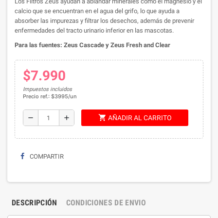
Los Filtros Zeus ayudan a ablandar minerales como el magnesio y el
calcio que se encuentran en el agua del grifo, lo que ayuda a
absorber las impurezas y filtrar los desechos, además de prevenir
enfermedades del tracto urinario inferior en las mascotas.
Para las fuentes: Zeus Cascade y Zeus Fresh and Clear
$7.990
Impuestos incluidos
Precio ref.: $3995/un
shopping_cart
remove
add
AÑADIR AL CARRITO
COMPARTIR
DESCRIPCIÓN
CONDICIONES DE ENVIO