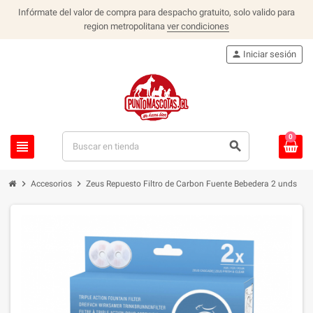
Infórmate del valor de compra para despacho gratuito, solo valido para
region metropolitana
ver condiciones
person
Iniciar sesión
0
view_headline
search
chevron_right
chevron_right
Accesorios
Zeus Repuesto Filtro de Carbon Fuente Bebedera 2 unds