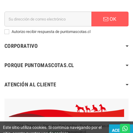
OK
Autorizo recibir respuesta de puntomascotas.cl
CORPORATIVO
PORQUE PUNTOMASCOTAS.CL
ATENCIÓN AL CLIENTE
2024 - Todos Los Derechos Reservados - Puntomascotas.cl V2.0
Este sitio utiliza cookies. Si continúa navegando por el
ACEPTAR
-
Hosting
by tecnoinver.cl