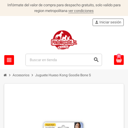
Infórmate del valor de compra para despacho gratuito, solo valido para
region metropolitana
ver condiciones
person
Iniciar sesión
0
view_headline
search
chevron_right
chevron_right
Accesorios
Juguete Hueso Kong Goodie Bone S