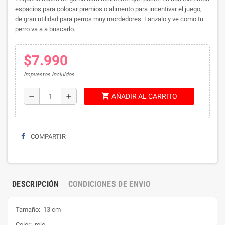
espacios para colocar premios o alimento para incentivar el juego,
de gran utilidad para perros muy mordedores. Lanzalo y ve como tu
perro va a a buscarlo.
$7.990
Impuestos incluidos
shopping_cart
remove
add
AÑADIR AL CARRITO
COMPARTIR
DESCRIPCIÓN
CONDICIONES DE ENVIO
Tamaño: 13 cm
Color: rojo