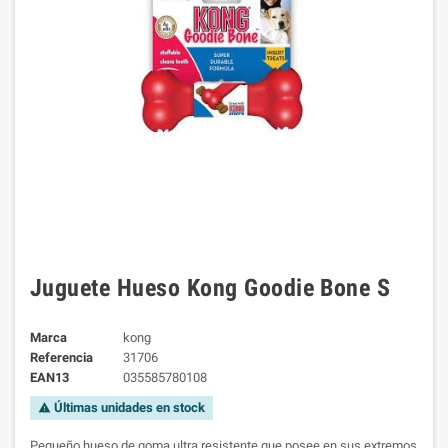
Juguete Hueso Kong Goodie Bone S
Marca
kong
Referencia
31706
EAN13
035585780108
Últimas unidades en stock
warning
Pequeño hueso de goma ultra resistente que posee en sus extremos