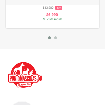
Precio base
Precio
$13.980
-50%
$6.990
Vista rápida
