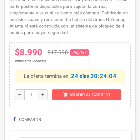
parte posterior disponibles para sujetar la correa;
simplemente elija cuál se siente más cómodo. Fabricada en
poliéster suave y resistente. La hebilla del Arnés H Zeedog
Atlanta M está construida con un sistema de bloqueo de 4
puntos para mayor seguridad.
$8.990
$17.990
-50,03%
Impuestos incluidos
24
20:24:04
La oferta termina en
días
shopping_cart
remove
add
AÑADIR AL CARRITO
COMPARTIR