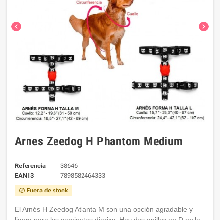
chevron_left
chevron_right
Arnes Zeedog H Phantom Medium
Referencia
38646
EAN13
7898582464333
Fuera de stock
block
El Arnés H Zeedog Atlanta M son una opción agradable y
ligera para las caminatas diarias. Hay dos anillos en D en la