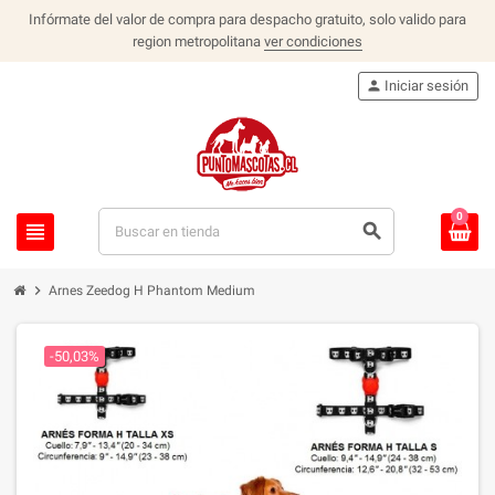
Infórmate del valor de compra para despacho gratuito, solo valido para
region metropolitana
ver condiciones
person
Iniciar sesión
0
view_headline
search
chevron_right
Arnes Zeedog H Phantom Medium
-50,03%