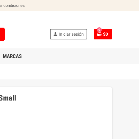
er condiciones
0
ch
person
Iniciar sesión
$0
MARCAS
Small