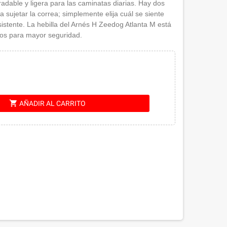
dable y ligera para las caminatas diarias. Hay dos
a sujetar la correa; simplemente elija cuál se siente
stente. La hebilla del Arnés H Zeedog Atlanta M está
tos para mayor seguridad.
shopping_cart
AÑADIR AL CARRITO