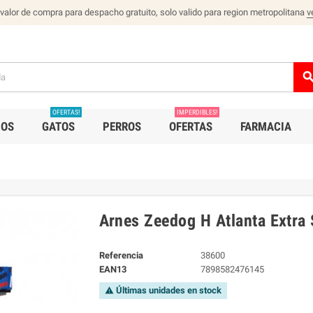
 valor de compra para despacho gratuito, solo valido para region metropolitana
v
sear
OFERTAS!
IMPERDIBLES!
IOS
GATOS
PERROS
OFERTAS
FARMACIA
Arnes Zeedog H Atlanta Extra 
Referencia
38600
EAN13
7898582476145
Últimas unidades en stock
warning