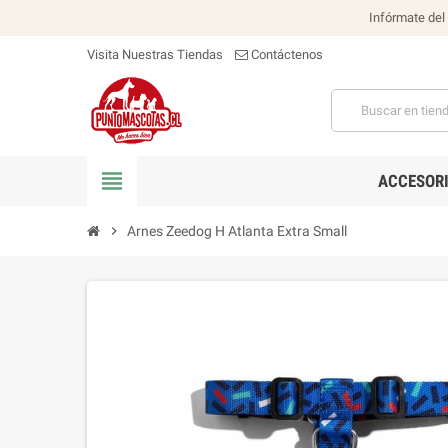
Infórmate del
Visita Nuestras Tiendas
Contáctenos
view_headline
ACCESOR
chevron_right
Arnes Zeedog H Atlanta Extra Small