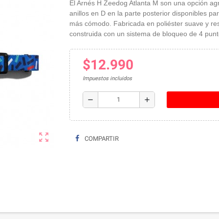
El Arnés H Zeedog Atlanta M son una opción agra
anillos en D en la parte posterior disponibles par
más cómodo. Fabricada en poliéster suave y resi
construida con un sistema de bloqueo de 4 pun
$12.990
Impuestos incluidos
remove
add
zoom_out_map
COMPARTIR