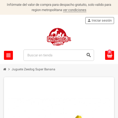
Infórmate del valor de compra para despacho gratuito, solo valido para
region metropolitana
ver condiciones
person
Iniciar sesión
0
view_headline
search
chevron_right
Juguete Zeedog Super Banana