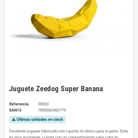
Juguete Zeedog Super Banana
Referencia
38003
EAN13
7898582460779
Últimas unidades en stock
warning
Excelente juguete fabricado con caucho no tóxico para tu perro. Este
es muy resistente, cuenta con un compartimiento para colocar