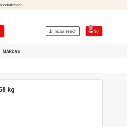
er condiciones
0
ch
person
Iniciar sesión
$0
MARCAS
.58 kg