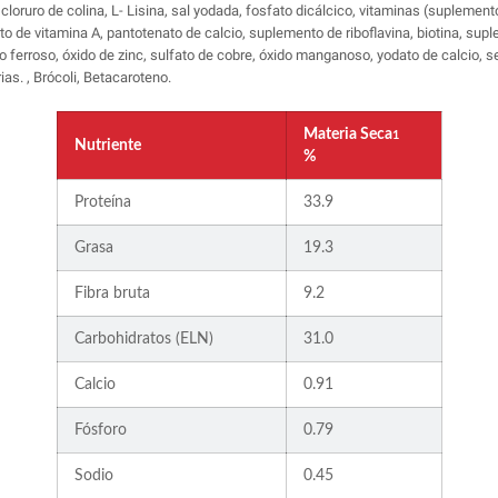
 cloruro de colina, L- Lisina, sal yodada, fosfato dicálcico, vitaminas (suplemen
 de vitamina A, pantotenato de calcio, suplemento de riboflavina, biotina, suple
o ferroso, óxido de zinc, sulfato de cobre, óxido manganoso, yodato de calcio, se
s. , Brócoli, Betacaroteno.
Materia Seca
1
Nutriente
%
Proteína
33.9
Grasa
19.3
Fibra bruta
9.2
Carbohidratos (ELN)
31.0
Calcio
0.91
Fósforo
0.79
Sodio
0.45