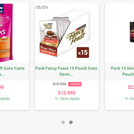
-35,02%
aft Gato Yums
Pack Fancy Feast 15 Pouch Gato
Pack 15 Uni
...
Demi...
Pouch
recio
Precio base
Precio
$19.990
-35,02%
90
$2
$12.990
rápida
Vista rápida
Vis

