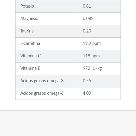
Potasio
0.81
Magnesio
0.082
Taurina
0.20
L-carnitina
19.9 ppm
Vitamina C
118 ppm
Vitamina E
972 IU/kg
Ácidos grasos omega-3
0.55
Ácidos grasos omega-6
4.09