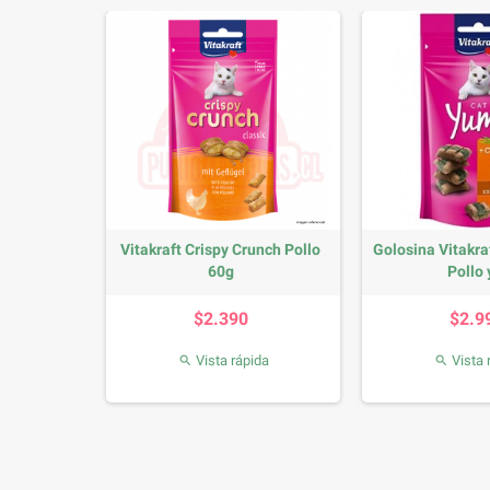
rina One
Vitakraft Crispy Crunch Pollo
Golosina Vitakr
60g
Pollo y
io
Precio
P
0
$2.390
$2.9
da
Vista rápida
Vista 

