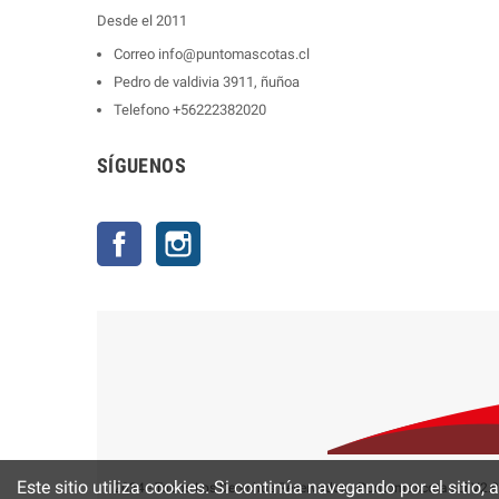
Desde el 2011
Correo
info@puntomascotas.cl
Pedro de valdivia 3911, ñuñoa
Telefono
+56222382020
SÍGUENOS
Facebook
Instagram
Este sitio utiliza cookies. Si continúa navegando por el sitio,
2024 - Todos Los Derechos Reservados - Puntomascotas.cl V2.