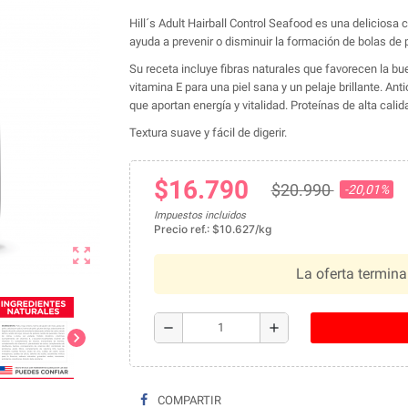
Hill´s Adult Hairball Control Seafood es una deliciosa
ayuda a prevenir o disminuir la formación de bolas de 
Su receta incluye fibras naturales que favorecen la b
vitamina E para una piel sana y un pelaje brillante. An
que aportan energía y vitalidad. Proteínas de alta ca
Textura suave y fácil de digerir.
$16.790
$20.990
-20,01%
Impuestos incluidos
Precio ref.: $10.627/kg
zoom_out_map
La oferta termina
remove
add
chevron_right
COMPARTIR