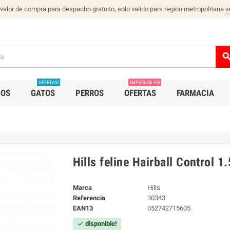
 valor de compra para despacho gratuito, solo valido para region metropolitana
v
sear
OFERTAS!
IMPERDIBLES!
IOS
GATOS
PERROS
OFERTAS
FARMACIA
Hills feline Hairball Control 1
Marca
Hills
Referencia
30343
EAN13
052742715605
disponible!
check