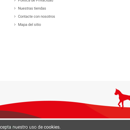
Política de Privacidad
Nuestras tiendas
Contacte con nosotros
Mapa del sitio
 acepta nuestro uso de cookies.
0 -
Hosting
by tecnoinver.cl