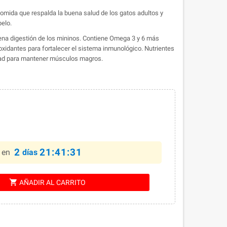
 comida que respalda la buena salud de los gatos adultos y
pelo.
uena digestión de los mininos. Contiene Omega 3 y 6 más
tioxidantes para fortalecer el sistema inmunológico. Nutrientes
lidad para mantener músculos magros.
2
21:41:30
 en
días
shopping_cart
AÑADIR AL CARRITO