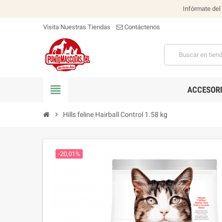
Infórmate del
Visita Nuestras Tiendas
Contáctenos
view_headline
ACCESOR
chevron_right
Hills feline Hairball Control 1.58 kg
-20,01%