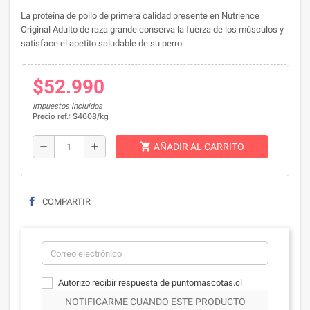
La proteína de pollo de primera calidad presente en Nutrience
Original Adulto de raza grande conserva la fuerza de los músculos y
satisface el apetito saludable de su perro.
$52.990
Impuestos incluidos
Precio ref.: $4608/kg
shopping_cart
remove
add
AÑADIR AL CARRITO
COMPARTIR
Autorizo recibir respuesta de puntomascotas.cl
NOTIFICARME CUANDO ESTE PRODUCTO