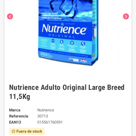
chevron_left
chevron_right
Nutrience Adulto Original Large Breed
11,5Kg
Marca
Nutrience
Referencia
30713
EAN13
015561760591
Fuera de stock
block