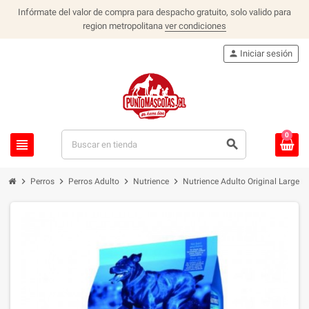
Infórmate del valor de compra para despacho gratuito, solo valido para
region metropolitana
ver condiciones
person
Iniciar sesión
0
view_headline
search
chevron_right
chevron_right
chevron_right
chevron_right
Perros
Perros Adulto
Nutrience
Nutrience Adulto Original Large B