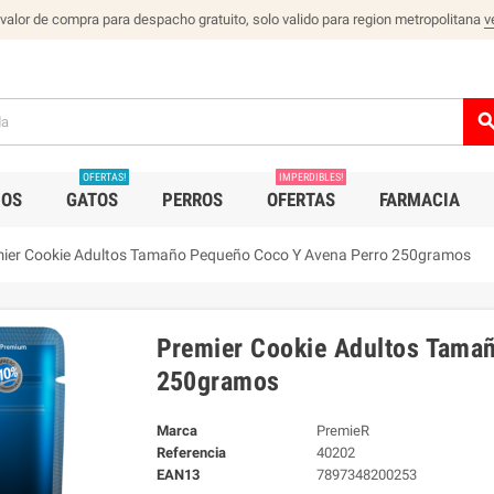
 valor de compra para despacho gratuito, solo valido para region metropolitana
v
sear
OFERTAS!
IMPERDIBLES!
IOS
GATOS
PERROS
OFERTAS
FARMACIA
ier Cookie Adultos Tamaño Pequeño Coco Y Avena Perro 250gramos
Premier Cookie Adultos Tama
250gramos
Marca
PremieR
Referencia
40202
EAN13
7897348200253