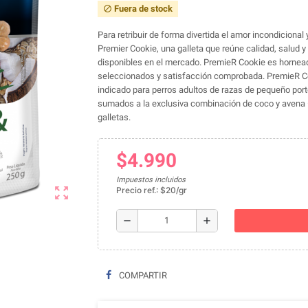
Fuera de stock
block
Para retribuir de forma divertida el amor incondiciona
Premier Cookie, una galleta que reúne calidad, salud y
disponibles en el mercado. PremieR Cookie es hornead
seleccionados y satisfacción comprobada. PremieR C
indicado para perros adultos de razas de pequeño porte
sumados a la exclusiva combinación de coco y avena —
galletas.
$4.990
Impuestos incluidos
zoom_out_map
Precio ref.: $20/gr
remove
add
COMPARTIR