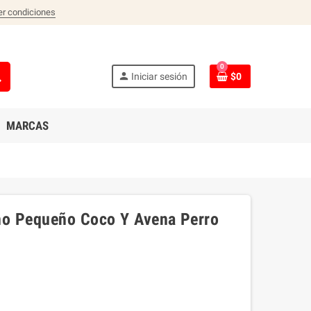
er condiciones
0
ch
person
Iniciar sesión
$0
MARCAS
ño Pequeño Coco Y Avena Perro