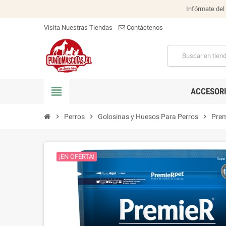
Infórmate del
Visita Nuestras Tiendas
Contáctenos
view_headline
ACCESOR
chevron_right
Perros
chevron_right
Golosinas y Huesos Para Perros
chevron_right
Prem
¡EN OFERTA!