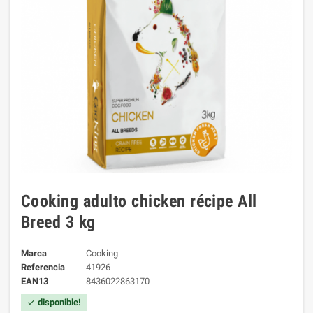
Cooking adulto chicken récipe All
Breed 3 kg
Marca
Cooking
Referencia
41926
EAN13
8436022863170
disponible!
check