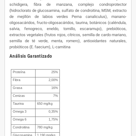
schidigera, fibra de manzana, complejo condroprotector
(hidroclorato de glucosamina, sulfato de condroitina, MSM, extracto
de mejillón de labios verdes Perna canaliculus), manano-
oligosacáridos, fructo-oligosacáridos, taurina, botánicos (caléndula,
salvia, fenogreco, eneldo, tomillo, escaramujo), prebióticos,
extractos vegetales (frutos rojos, cítricos, semilla de cardo mariano,
semilla de té verde, menta, romero), antioxidantes naturales,
probióticos (E. faecium), L-carnitina
Análisis Garantizado
Proteína
25%
Fibra
2,00%
Grasa
16%
Cenizas
7%
Taurina
650 mg/kg
Omega 3
0,35%
Omega 6
1,75%
Condroitina
780 mg/kg
Glucosamina
1.190 mg/kg