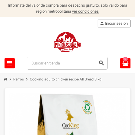
Infórmate del valor de compra para despacho gratuito, solo valido para
region metropolitana
ver condiciones
person
Iniciar sesión
0
view_headline
search
chevron_right
chevron_right
Perros
Cooking adulto chicken récipe All Breed 3 kg