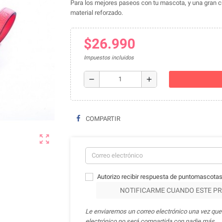
Para los mejores paseos con tu mascota, y una gran cuo
material reforzado.
$26.990
Impuestos incluidos
remove
add
COMPARTIR
zoom_out_map
Autorizo recibir respuesta de puntomascotas
NOTIFICARME CUANDO ESTE PR
Le enviaremos un correo electrónico una vez que 
electrónico no será compartida con nadie más.