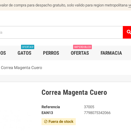
 valor de compra para despacho gratuito, solo valido para region metropolitana
v
sear
OFERTAS!
IMPERDIBLES!
IOS
GATOS
PERROS
OFERTAS
FARMACIA
Correa Magenta Cuero
Correa Magenta Cuero
Referencia
37005
EAN13
7798075342066
Fuera de stock
block