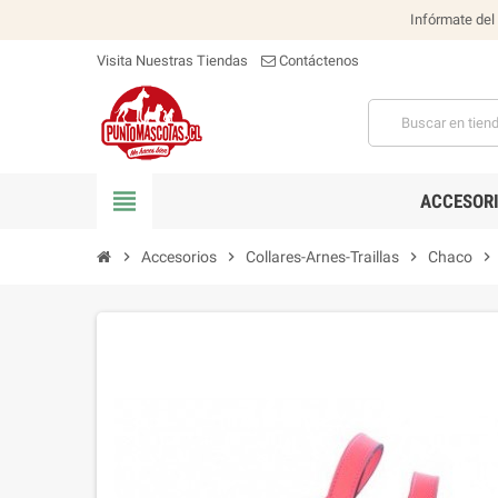
Infórmate del
Visita Nuestras Tiendas
Contáctenos
view_headline
ACCESOR
chevron_right
Accesorios
chevron_right
Collares-Arnes-Traillas
chevron_right
Chaco
chevron_right