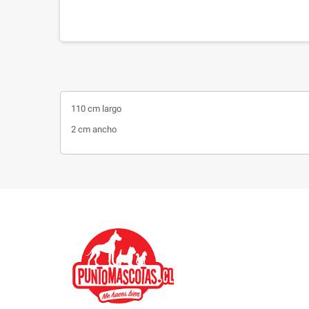
110 cm largo
2 cm ancho