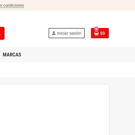
er condiciones
0
ch
person
Iniciar sesión
$0
MARCAS