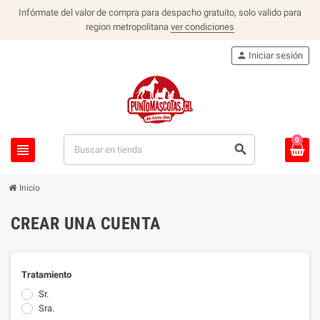
Infórmate del valor de compra para despacho gratuito, solo valido para
region metropolitana
ver condiciones
person
Iniciar sesión
0
view_headline
search
Inicio
CREAR UNA CUENTA
Tratamiento
Sr.
Sra.