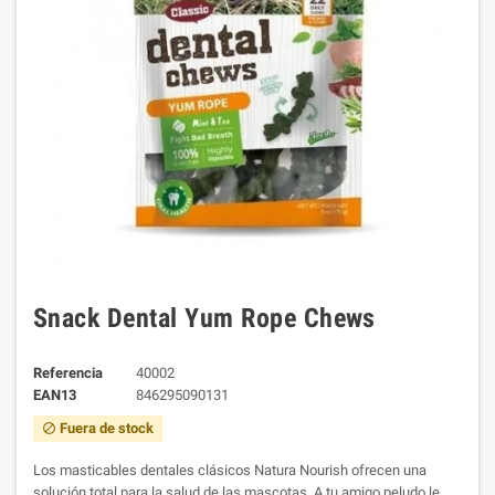
Snack Dental Yum Rope Chews
Referencia
40002
EAN13
846295090131
Fuera de stock
block
Los masticables dentales clásicos Natura Nourish ofrecen una
solución total para la salud de las mascotas. A tu amigo peludo le