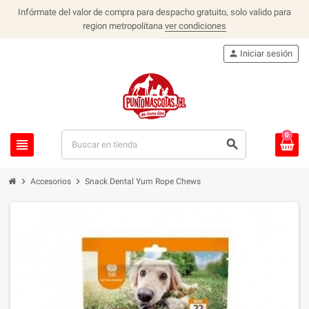
Infórmate del valor de compra para despacho gratuito, solo valido para
region metropolitana
ver condiciones
person
Iniciar sesión
0
view_headline
search
chevron_right
chevron_right
Accesorios
Snack Dental Yum Rope Chews