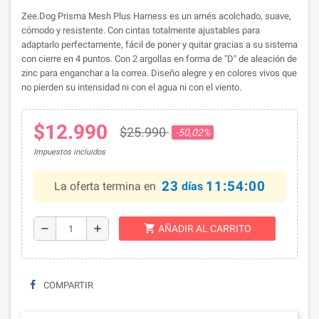
Zee.Dog Prisma Mesh Plus Harness es un arnés acolchado, suave,
cómodo y resistente. Con cintas totalmente ajustables para
adaptarlo perfectamente, fácil de poner y quitar gracias a su sistema
con cierre en 4 puntos. Con 2 argollas en forma de "D" de aleación de
zinc para enganchar a la correa. Diseño alegre y en colores vivos que
no pierden su intensidad ni con el agua ni con el viento.
$12.990
$25.990
-50,02%
Impuestos incluidos
23
11:54:00
La oferta termina en
días
shopping_cart
remove
add
AÑADIR AL CARRITO
COMPARTIR