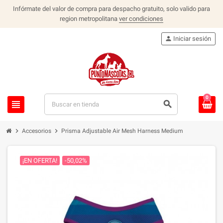
Infórmate del valor de compra para despacho gratuito, solo valido para
region metropolitana
ver condiciones
person
Iniciar sesión
0
view_headline
search
chevron_right
chevron_right
Accesorios
Prisma Adjustable Air Mesh Harness Medium
¡EN OFERTA!
-50,02%