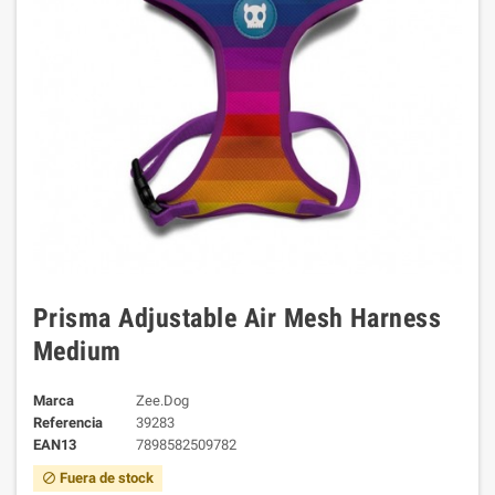
Prisma Adjustable Air Mesh Harness
Medium
Marca
Zee.Dog
Referencia
39283
EAN13
7898582509782
Fuera de stock
block